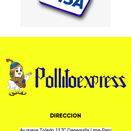
DIRECCION
Av nueva Toledo 137C Cieneguilla Lima-Peru