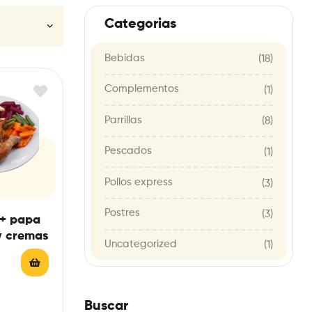
Categorias
Bebidas
(18)
Complementos
(1)
Parrillas
(8)
Pescados
(1)
Pollos express
(3)
Postres
(3)
 + papa
y cremas
Uncategorized
(1)
Buscar