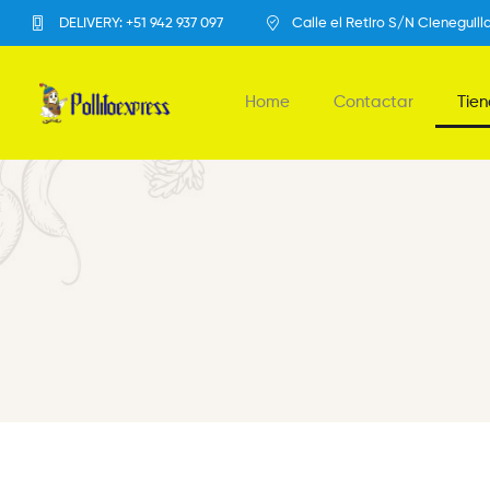
DELIVERY: +51 942 937 097
Calle el Retiro S/N Cieneguill
Home
Contactar
Tie