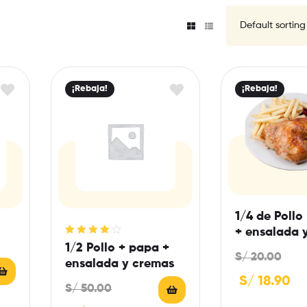
¡Rebaja!
¡Rebaja!
1/4 de Pollo
+ ensalada 
Rated
4.00
1/2 Pollo + papa +
S/
20.00
out of 5
ensalada y cremas
S/
18.90
S/
50.00