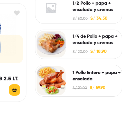
Rated
4.00
1/2 Pollo + papa +
out of 5
ensalada y cremas
S/
34.50
S/
50.00
1/4 de Pollo + papa +
ensalada y cremas
S/
18.90
S/
20.00
1 Pollo Entero + papa +
 2.5 LT.
ensalada
S/
59.90
S/
70.00