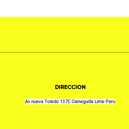
DIRECCION
Av nueva Toledo 137C Cieneguilla Lima-Peru