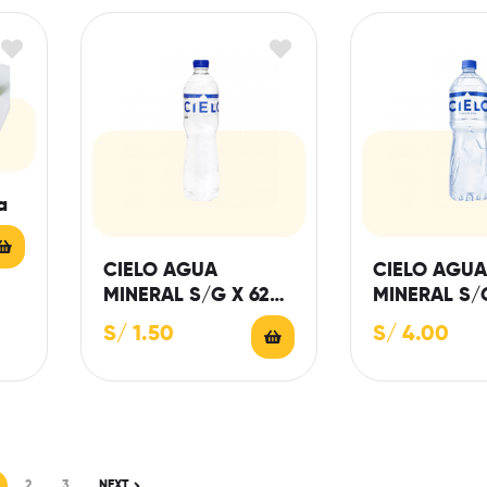
a
CIELO AGUA
CIELO AGUA
MINERAL S/G X 625
MINERAL S/G
ML.
S/
1.50
S/
4.00
2
3
NEXT