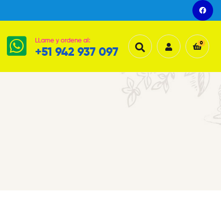
LLame y ordene al:
0
+51 942 937 097