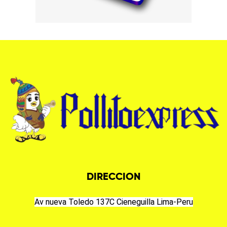
DIRECCION
Av nueva Toledo 137C Cieneguilla Lima-Peru