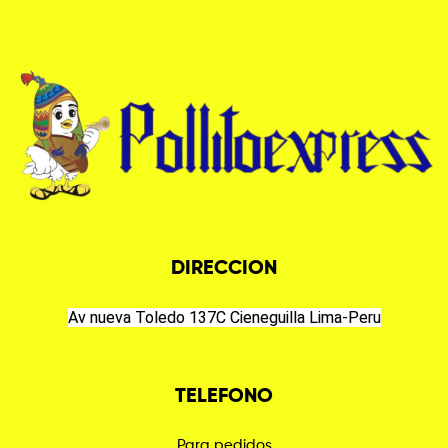
DIRECCION
Av nueva Toledo 137C Cieneguilla Lima-Peru
TELEFONO
Para pedidos