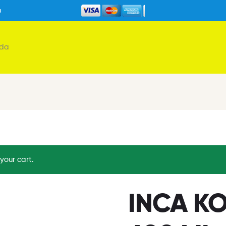
a
nda
our cart.
INCA KO