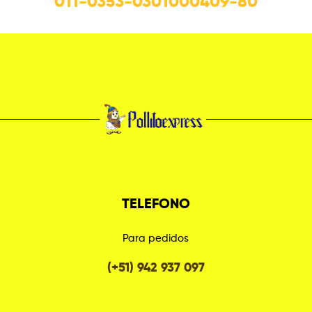
011-0353-0301000409-80
TELEFONO
Para pedidos
(+51) 942 937 097