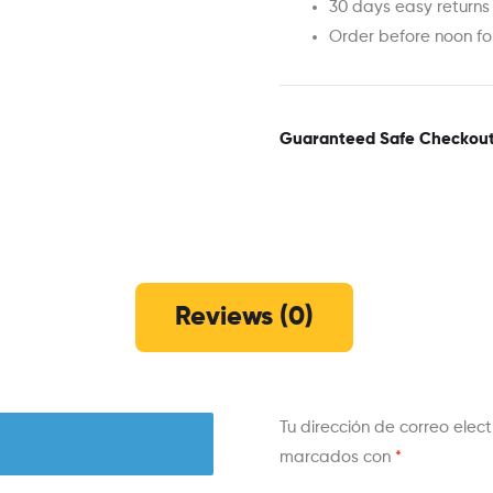
30 days easy returns
Order before noon f
Guaranteed Safe Checkou
Reviews (0)
Tu dirección de correo elec
marcados con
*