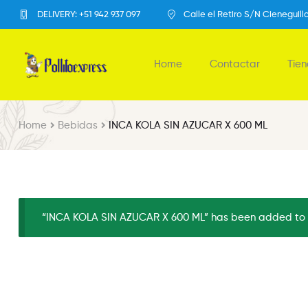
DELIVERY: +51 942 937 097
Calle el Retiro S/N Cieneguill
Home
Contactar
Tie
Home
Bebidas
INCA KOLA SIN AZUCAR X 600 ML
“INCA KOLA SIN AZUCAR X 600 ML” has been added to y