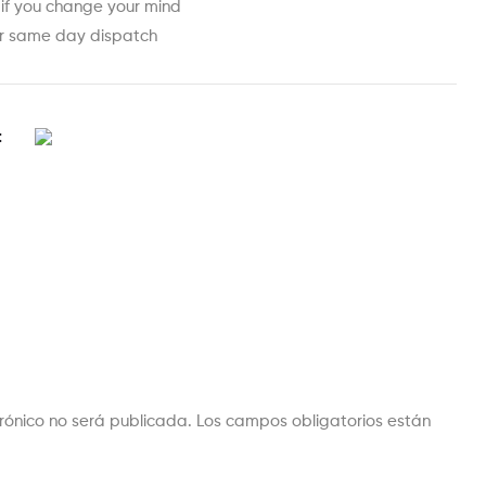
 if you change your mind
or same day dispatch
t
trónico no será publicada.
Los campos obligatorios están