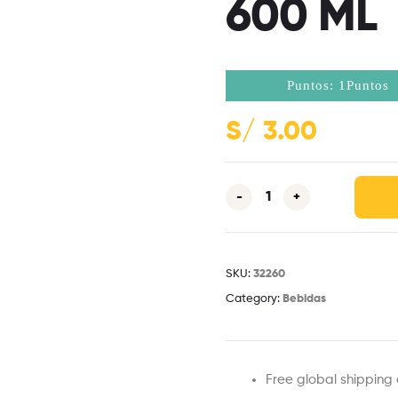
600 ML
Puntos: 1Puntos
S/
3.00
-
+
SKU:
32260
Category:
Bebidas
Free global shipping 