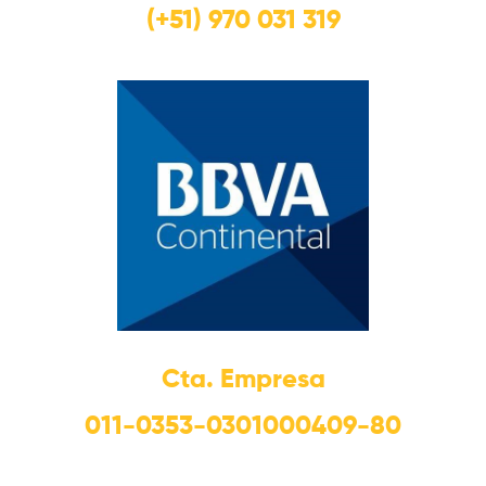
(+51) 970 031 319
Cta. Empresa
011-0353-0301000409-80